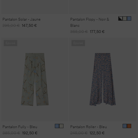
Pantalon Solar - Jaune
Pantalon Flopy - Noir &
Prix
Prix
295,00 €
147,50 €
Blanc
habituel
promotionnel
Prix
Prix
355,00 €
177,50 €
habituel
promotionnel
Épuisé
Épuisé
Pantalon Fully - Bleu
Pantalon Roller - Bleu
Prix
Prix
Prix
Prix
385,00 €
192,50 €
245,00 €
122,50 €