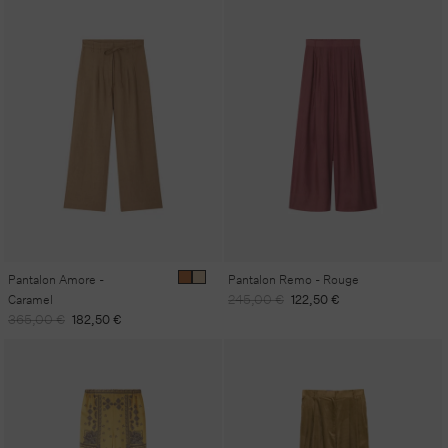
Pantalon Amore -
Pantalon Remo - Rouge
Prix
Prix
Caramel
245,00 €
122,50 €
habituel
promotionnel
Prix
Prix
365,00 €
182,50 €
habituel
promotionnel