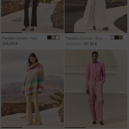
Pantalon Delphi - Noir
Pantalon Coucou - Écru
Prix
265,00 €
Prix
Prix
275,00 €
137,50 €
habituel
habituel
promotionnel