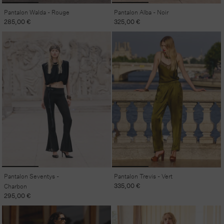
Pantalon Walda - Rouge
Pantalon Alba - Noir
Prix
285,00 €
Prix
325,00 €
habituel
habituel
Pantalon Seventys -
Pantalon Trevis - Vert
Prix
335,00 €
Charbon
habituel
Prix
295,00 €
habituel