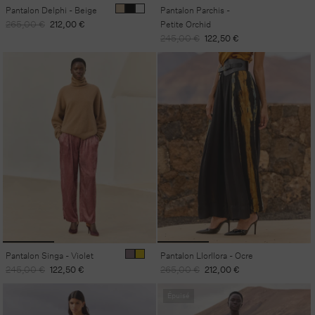
Pantalon Delphi - Beige
Pantalon Parchis -
Prix
Prix
265,00 €
212,00 €
Petite Orchid
habituel
promotionnel
Prix
Prix
245,00 €
122,50 €
habituel
promotionnel
Pantalon Singa - Violet
Pantalon Llorllora - Ocre
Prix
Prix
Prix
Prix
245,00 €
122,50 €
265,00 €
212,00 €
habituel
promotionnel
habituel
promotionnel
Épuisé