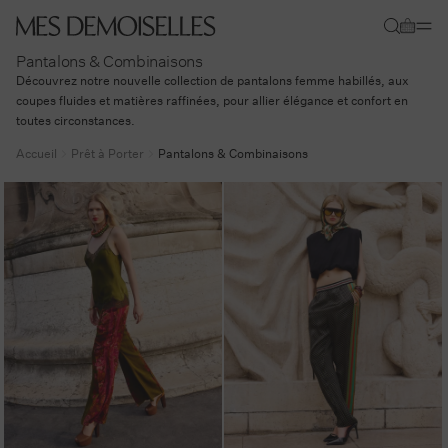
Ignorer et
passer au
Panier
contenu
Pantalons & Combinaisons
Découvrez notre nouvelle collection de pantalons femme habillés, aux
coupes fluides et matières raffinées, pour allier élégance et confort en
toutes circonstances.
Accueil
Prêt à Porter
Pantalons & Combinaisons