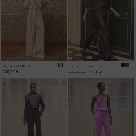
Pantalon Fully - Écru
Pantalon Leone - Noir
Prix
385,00 €
Prix
Prix
235,00 €
117,50 €
habituel
habituel
promotionnel