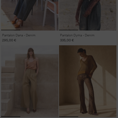
Pantalon Dana - Denim
Pantalon Dyma - Denim
Prix
295,00 €
Prix
335,00 €
habituel
habituel