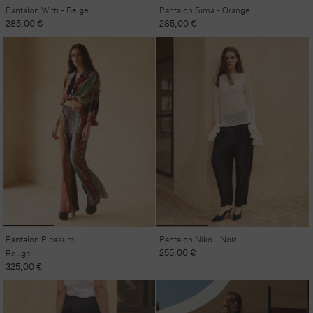
Pantalon Witti - Beige
Pantalon Sima - Orange
Prix
285,00 €
Prix
285,00 €
habituel
habituel
Pantalon Pleasure -
Pantalon Niko - Noir
Prix
255,00 €
Rouge
habituel
Prix
325,00 €
habituel