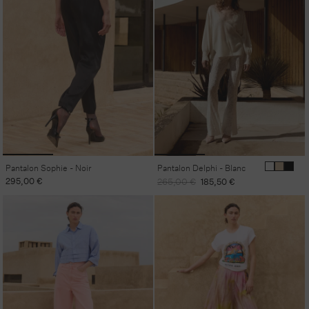
Pantalon Sophie - Noir
Pantalon Delphi - Blanc
Prix
295,00 €
Prix
Prix
265,00 €
185,50 €
habituel
habituel
promotionnel