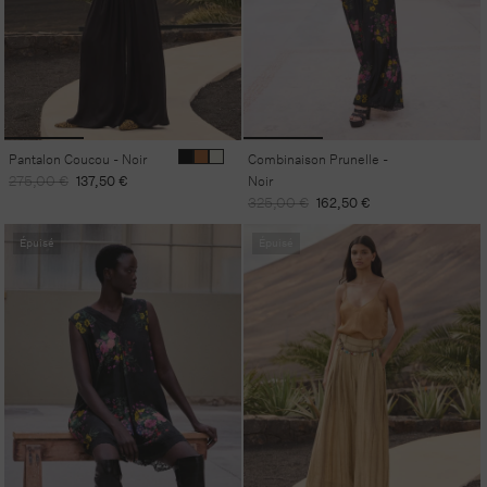
Pantalon Coucou - Noir
Combinaison Prunelle -
Prix
Prix
275,00 €
137,50 €
Noir
habituel
promotionnel
Prix
Prix
325,00 €
162,50 €
habituel
promotionnel
Épuisé
Épuisé