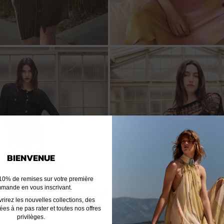
Prix
Prix
212,50 €
395,00 €
-40%
237,00 €
tionnel
habituel
promotionnel
BIENVENUE
 10% de remises sur votre première
mande en vous inscrivant.
irez les nouvelles collections, des
vées à ne pas rater et toutes nos offres
privilèges.