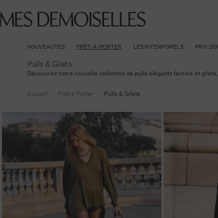
Ignorer et
passer au
contenu
NOUVEAUTÉS
PRÊT-À-PORTER
LES INTEMPORELS
PRIX DO
Pulls & Gilets
Découvrez notre nouvelle collection de pulls élégants femme et gilets
Accueil
Prêt à Porter
Pulls & Gilets