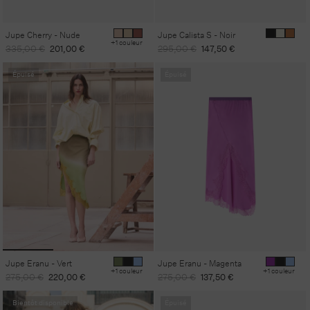
Jupe Cherry - Nude
Jupe Calista S - Noir
+1 couleur
Prix
Prix
Prix
Prix
335,00 €
201,00 €
295,00 €
147,50 €
habituel
promotionnel
habituel
promotionnel
Épuisé
Épuisé
Jupe Eranu - Vert
Jupe Eranu - Magenta
+1 couleur
+1 couleur
Prix
Prix
Prix
Prix
275,00 €
220,00 €
275,00 €
137,50 €
habituel
promotionnel
habituel
promotionnel
Bientôt disponible
Épuisé