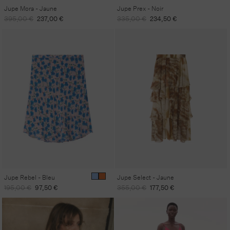
Jupe Mora - Jaune
Jupe Prex - Noir
Prix
Prix
Prix
Prix
395,00 €
237,00 €
335,00 €
234,50 €
habituel
promotionnel
habituel
promotionnel
Jupe Rebel - Bleu
Jupe Select - Jaune
Prix
Prix
Prix
Prix
195,00 €
97,50 €
355,00 €
177,50 €
habituel
promotionnel
habituel
promotionnel