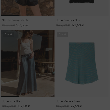
Shorts Funky - Noir
Jupe Funny - Noir
Prix
Prix
Prix
Prix
215,00 €
107,50 €
345,00 €
172,50 €
habituel
promotionnel
habituel
promotionnel
Épuisé
Épuisé
Jupe Isa - Bleu
Jupe Melle - Bleu
Prix
Prix
Prix
Prix
365,00 €
182,50 €
195,00 €
97,50 €