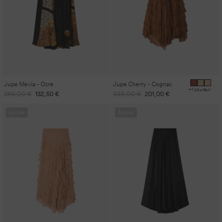
Jupe Mevia - Ocre
Jupe Cherry - Cognac
+1 couleur
Prix
Prix
Prix
Prix
265,00 €
132,50 €
335,00 €
201,00 €
habituel
promotionnel
habituel
promotionnel
Épuisé
Épuisé