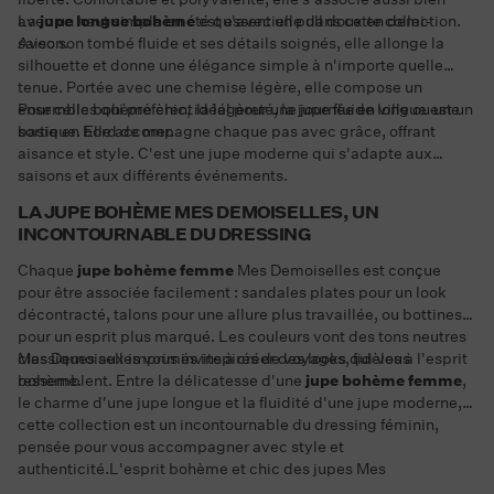
avec un haut simple en été qu'avec un pull doux en demi-
La
jupe longue bohème
est essentielle dans cette collection.
saison.
Avec son tombé fluide et ses détails soignés, elle allonge la
silhouette et donne une élégance simple à n'importe quelle
tenue. Portée avec une chemise légère, elle compose un
ensemble bohème chic, idéal pour une journée en ville ou une
Pour celles qui préfèrent la légèreté, la jupe fluide longue est un
sortie en bord de mer.
basique. Elle accompagne chaque pas avec grâce, offrant
aisance et style. C'est une jupe moderne qui s'adapte aux
saisons et aux différents événements.
LA JUPE BOHÈME MES DEMOISELLES, UN
INCONTOURNABLE DU DRESSING
Chaque
jupe bohème femme
Mes Demoiselles est conçue
pour être associée facilement : sandales plates pour un look
décontracté, talons pour une allure plus travaillée, ou bottines
pour un esprit plus marqué. Les couleurs vont des tons neutres
classiques aux imprimés inspirés de voyages, fidèles à l'esprit
Mes Demoiselles vous invite à créer des looks qui vous
bohème.
ressemblent. Entre la délicatesse d'une
jupe bohème femme
,
le charme d'une jupe longue et la fluidité d'une jupe moderne,
cette collection est un incontournable du dressing féminin,
pensée pour vous accompagner avec style et
authenticité.L'esprit bohème et chic des jupes Mes
Demoiselles