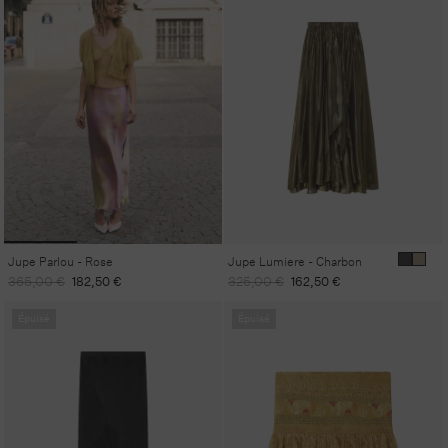
Jupe Parlou - Rose
Jupe Lumiere - Charbon
Prix
Prix
Prix
Prix
365,00 €
182,50 €
325,00 €
162,50 €
habituel
promotionnel
habituel
promotionnel
Épuisé
Épuisé