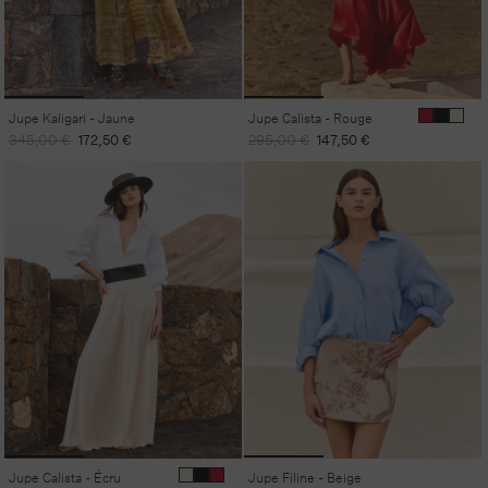
Jupe Kaligari - Jaune
Jupe Calista - Rouge
Prix
Prix
Prix
Prix
345,00 €
172,50 €
295,00 €
147,50 €
habituel
promotionnel
habituel
promotionnel
Jupe Calista - Écru
Jupe Filine - Beige