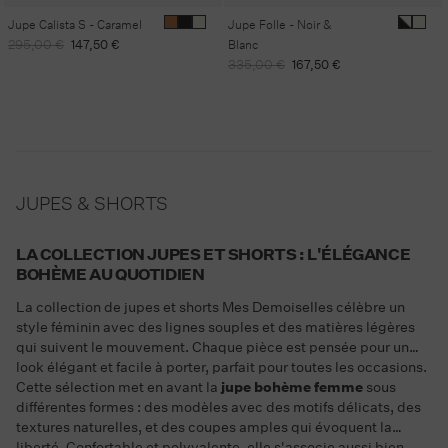
Jupe Calista S - Caramel
Jupe Folle - Noir &
Prix
Prix
295,00 €
147,50 €
Blanc
habituel
promotionnel
Prix
Prix
335,00 €
167,50 €
habituel
promotionnel
JUPES & SHORTS
LA COLLECTION JUPES ET SHORTS : L'ÉLÉGANCE
BOHÈME AU QUOTIDIEN
La collection de jupes et shorts Mes Demoiselles célèbre un
style féminin avec des lignes souples et des matières légères
qui suivent le mouvement. Chaque pièce est pensée pour un
look élégant et facile à porter, parfait pour toutes les occasions.
Cette sélection met en avant la
jupe bohème femme
sous
différentes formes : des modèles avec des motifs délicats, des
textures naturelles, et des coupes amples qui évoquent la
liberté. Confortable et polyvalente, elle s'associe aussi bien