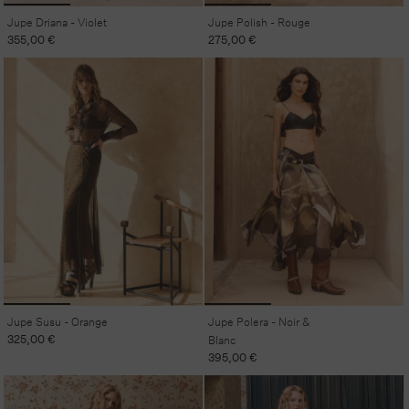
Jupe Driana - Violet
Jupe Polish - Rouge
Prix
355,00 €
Prix
275,00 €
habituel
habituel
Jupe Susu - Orange
Jupe Polera - Noir &
Prix
325,00 €
Blanc
habituel
Prix
395,00 €
habituel