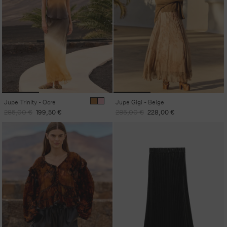
Jupe Trinity - Ocre
Jupe Gigi - Beige
Prix
Prix
Prix
Prix
285,00 €
199,50 €
285,00 €
228,00 €
habituel
promotionnel
habituel
promotionnel