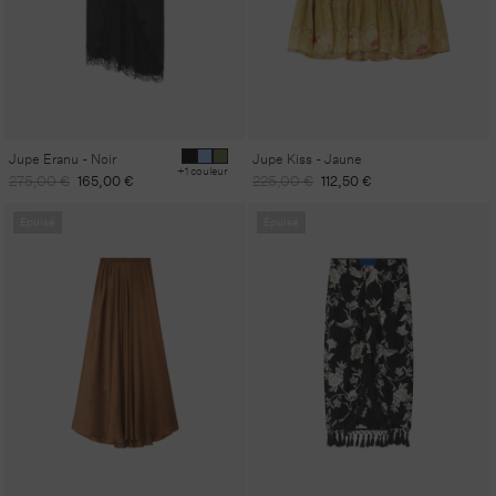
Jupe Eranu - Noir
Jupe Kiss - Jaune
+1 couleur
Prix
Prix
Prix
Prix
275,00 €
165,00 €
225,00 €
112,50 €
habituel
promotionnel
habituel
promotionnel
Épuisé
Épuisé