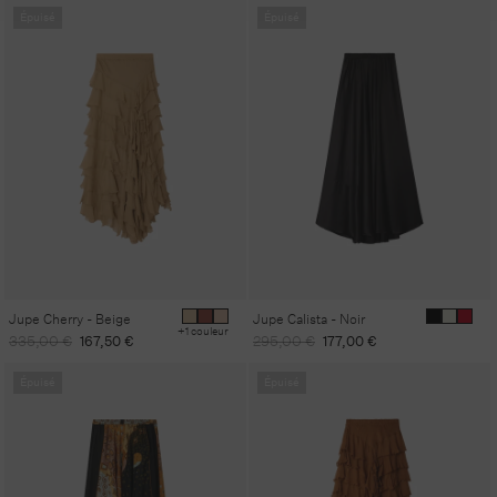
Épuisé
Épuisé
Jupe Cherry - Beige
Jupe Calista - Noir
+1 couleur
Prix
Prix
Prix
Prix
335,00 €
167,50 €
295,00 €
177,00 €
habituel
promotionnel
habituel
promotionnel
Épuisé
Épuisé