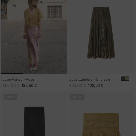
Jupe Parlou - Rose
Jupe Lumiere - Charbon
Prix
Prix
Prix
Prix
365,00 €
182,50 €
325,00 €
162,50 €
habituel
promotionnel
habituel
promotionnel
Épuisé
Épuisé