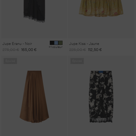
Jupe Eranu - Noir
Jupe Kiss - Jaune
+1 couleur
Prix
Prix
Prix
Prix
275,00 €
165,00 €
225,00 €
112,50 €
habituel
promotionnel
habituel
promotionnel
Épuisé
Épuisé