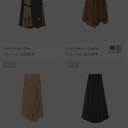
Jupe Mevia - Ocre
Jupe Cherry - Cognac
+1 couleur
Prix
Prix
Prix
Prix
265,00 €
132,50 €
335,00 €
201,00 €
habituel
promotionnel
habituel
promotionnel
Épuisé
Épuisé