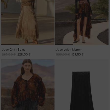
Jupe Gigi - Beige
Jupe Lolo - Marron
Prix
Prix
Prix
Prix
285,00 €
228,00 €
335,00 €
167,50 €
habituel
promotionnel
habituel
promotionnel