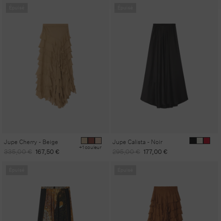
Épuisé
Épuisé
Jupe Cherry - Beige
Jupe Calista - Noir
+1 couleur
Prix
Prix
Prix
Prix
335,00 €
167,50 €
295,00 €
177,00 €
habituel
promotionnel
habituel
promotionnel
Épuisé
Épuisé