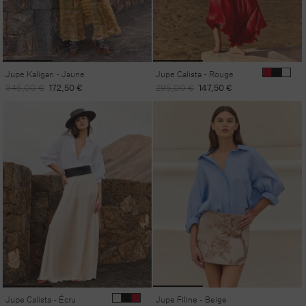
Jupe Kaligari - Jaune
Jupe Calista - Rouge
Prix
Prix
Prix
Prix
345,00 €
172,50 €
295,00 €
147,50 €
habituel
promotionnel
habituel
promotionnel
Jupe Calista - Écru
Jupe Filine - Beige