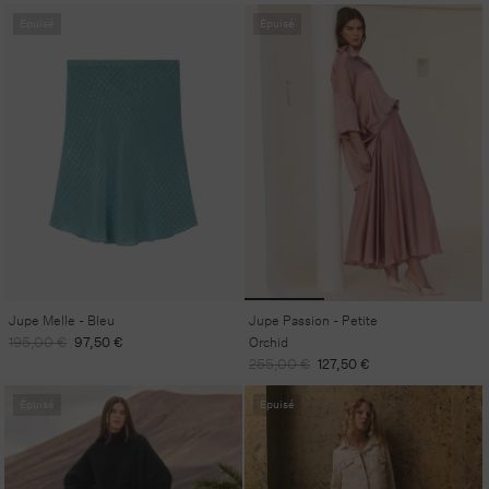
habituel
promotionnel
habituel
promotionnel
Épuisé
Épuisé
Jupe Melle - Bleu
Jupe Passion - Petite
Prix
Prix
195,00 €
97,50 €
Orchid
habituel
promotionnel
Prix
Prix
255,00 €
127,50 €
habituel
promotionnel
Épuisé
Épuisé