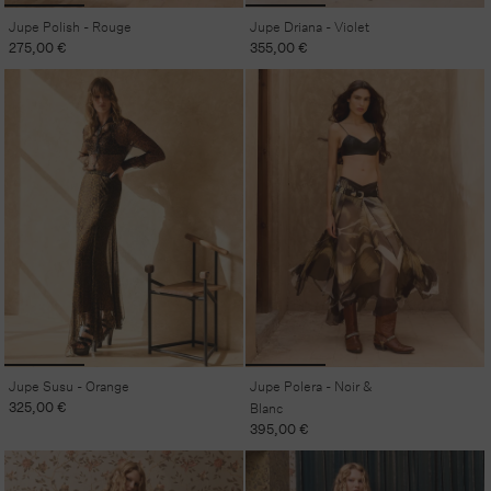
Jupe Polish - Rouge
Jupe Driana - Violet
Prix
275,00 €
Prix
355,00 €
habituel
habituel
Jupe Susu - Orange
Jupe Polera - Noir &
Prix
325,00 €
Blanc
habituel
Prix
395,00 €
habituel