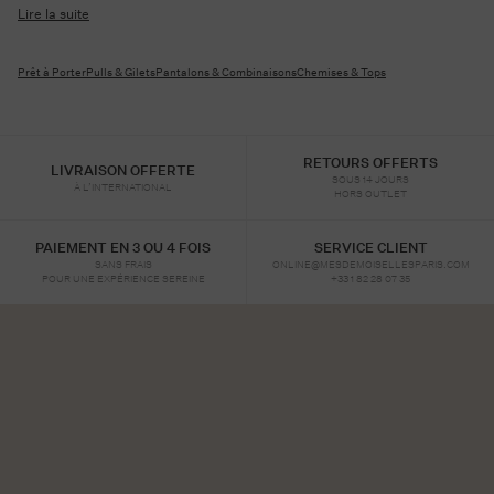
Lire la suite
Prêt à Porter
Pulls & Gilets
Pantalons & Combinaisons
Chemises & Tops
RETOURS OFFERTS
LIVRAISON OFFERTE
SOUS 14 JOURS
À L’INTERNATIONAL
HORS OUTLET
PAIEMENT EN 3 OU 4 FOIS
SERVICE CLIENT
SANS FRAIS
ONLINE@MESDEMOISELLESPARIS.COM
POUR UNE EXPÉRIENCE SEREINE
+33 1 82 28 07 35