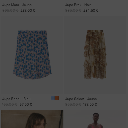
Jupe Mora - Jaune
Jupe Prex - Noir
Prix
Prix
Prix
Prix
395,00 €
237,00 €
335,00 €
234,50 €
habituel
promotionnel
habituel
promotionnel
Jupe Rebel - Bleu
Jupe Select - Jaune
Prix
Prix
Prix
Prix
195,00 €
97,50 €
355,00 €
177,50 €
habituel
promotionnel
habituel
promotionnel