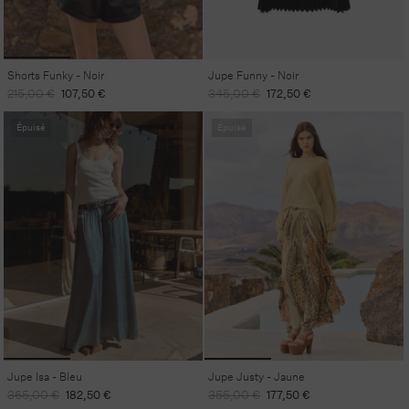
Shorts Funky - Noir
Jupe Funny - Noir
Prix
Prix
Prix
Prix
215,00 €
107,50 €
345,00 €
172,50 €
habituel
promotionnel
habituel
promotionnel
Épuisé
Épuisé
Jupe Isa - Bleu
Jupe Justy - Jaune
Prix
Prix
Prix
Prix
365,00 €
182,50 €
355,00 €
177,50 €