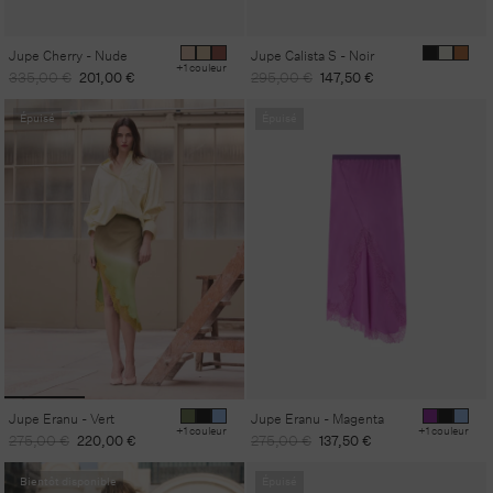
Jupe Cherry - Nude
Jupe Calista S - Noir
+1 couleur
Prix
Prix
Prix
Prix
335,00 €
201,00 €
295,00 €
147,50 €
habituel
promotionnel
habituel
promotionnel
Épuisé
Épuisé
Jupe Eranu - Vert
Jupe Eranu - Magenta
+1 couleur
+1 couleur
Prix
Prix
Prix
Prix
275,00 €
220,00 €
275,00 €
137,50 €
habituel
promotionnel
habituel
promotionnel
Bientôt disponible
Épuisé