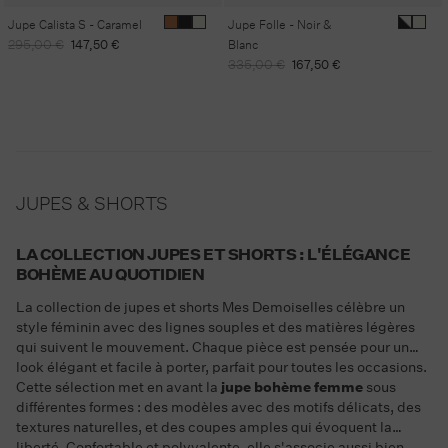
Jupe Calista S - Caramel
Jupe Folle - Noir &
Prix
Prix
295,00 €
147,50 €
Blanc
habituel
promotionnel
Prix
Prix
335,00 €
167,50 €
habituel
promotionnel
JUPES & SHORTS
LA COLLECTION JUPES ET SHORTS : L'ÉLÉGANCE
BOHÈME AU QUOTIDIEN
La collection de jupes et shorts Mes Demoiselles célèbre un
style féminin avec des lignes souples et des matières légères
qui suivent le mouvement. Chaque pièce est pensée pour un
look élégant et facile à porter, parfait pour toutes les occasions.
Cette sélection met en avant la
jupe bohème femme
sous
différentes formes : des modèles avec des motifs délicats, des
textures naturelles, et des coupes amples qui évoquent la
liberté. Confortable et polyvalente, elle s'associe aussi bien