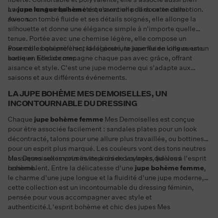
avec un haut simple en été qu'avec un pull doux en demi-
La
jupe longue bohème
est essentielle dans cette collection.
saison.
Avec son tombé fluide et ses détails soignés, elle allonge la
silhouette et donne une élégance simple à n'importe quelle
tenue. Portée avec une chemise légère, elle compose un
ensemble bohème chic, idéal pour une journée en ville ou une
Pour celles qui préfèrent la légèreté, la jupe fluide longue est un
sortie en bord de mer.
basique. Elle accompagne chaque pas avec grâce, offrant
aisance et style. C'est une jupe moderne qui s'adapte aux
saisons et aux différents événements.
LA JUPE BOHÈME MES DEMOISELLES, UN
INCONTOURNABLE DU DRESSING
Chaque
jupe bohème femme
Mes Demoiselles est conçue
pour être associée facilement : sandales plates pour un look
décontracté, talons pour une allure plus travaillée, ou bottines
pour un esprit plus marqué. Les couleurs vont des tons neutres
classiques aux imprimés inspirés de voyages, fidèles à l'esprit
Mes Demoiselles vous invite à créer des looks qui vous
bohème.
ressemblent. Entre la délicatesse d'une
jupe bohème femme
,
le charme d'une jupe longue et la fluidité d'une jupe moderne,
cette collection est un incontournable du dressing féminin,
pensée pour vous accompagner avec style et
authenticité.L'esprit bohème et chic des jupes Mes
Demoiselles