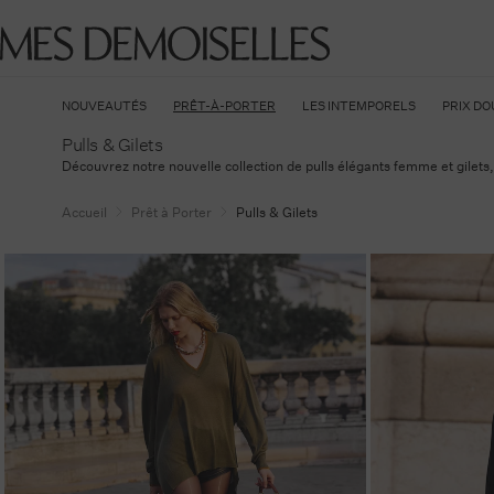
Ignorer et
passer au
contenu
NOUVEAUTÉS
PRÊT-À-PORTER
LES INTEMPORELS
PRIX DO
Pulls & Gilets
Découvrez notre nouvelle collection de pulls élégants femme et gilets
Accueil
Prêt à Porter
Pulls & Gilets