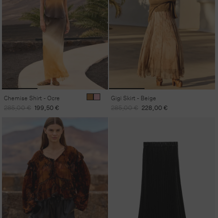
Chemise Shirt - Ocre
Gigi Skirt - Beige
Regular
Sale
Regular
Sale
285,00 €
199,50 €
285,00 €
228,00 €
price
price
price
price