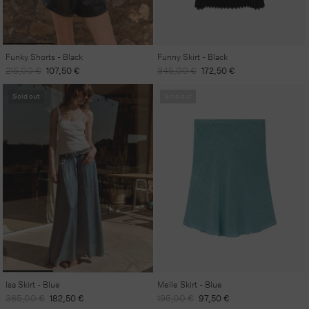
Funky Shorts - Black
Funny Skirt - Black
Regular
Sale
Regular
Sale
215,00 €
107,50 €
345,00 €
172,50 €
price
price
price
price
Sold out
Sold out
Isa Skirt - Blue
Melle Skirt - Blue
Regular
Sale
Regular
Sale
365,00 €
182,50 €
195,00 €
97,50 €