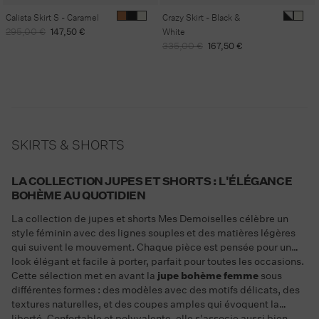
Calista Skirt S - Caramel
Crazy Skirt - Black &
Regular
Sale
295,00 €
147,50 €
White
price
price
Regular
Sale
335,00 €
167,50 €
price
price
SKIRTS & SHORTS
LA COLLECTION JUPES ET SHORTS : L'ÉLÉGANCE
BOHÈME AU QUOTIDIEN
La collection de jupes et shorts Mes Demoiselles célèbre un
style féminin avec des lignes souples et des matières légères
qui suivent le mouvement. Chaque pièce est pensée pour un
look élégant et facile à porter, parfait pour toutes les occasions.
Cette sélection met en avant la
jupe bohème femme
sous
différentes formes : des modèles avec des motifs délicats, des
textures naturelles, et des coupes amples qui évoquent la
liberté. Confortable et polyvalente, elle s'associe aussi bien