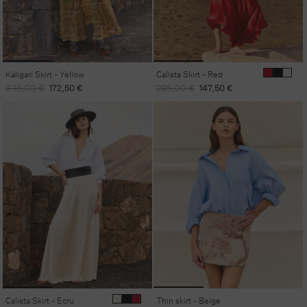
Kaligari Skirt - Yellow
Calista Skirt - Red
Regular
Sale
Regular
Sale
345,00 €
172,50 €
295,00 €
147,50 €
price
price
price
price
Calista Skirt - Ecru
Thin skirt - Beige