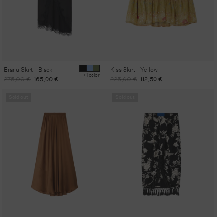
Eranu Skirt - Black
Kiss Skirt - Yellow
+1 color
Regular
Sale
Regular
Sale
275,00 €
165,00 €
225,00 €
112,50 €
price
price
price
price
Sold out
Sold out