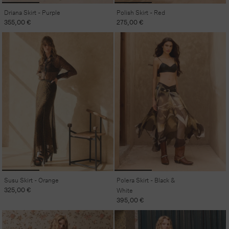
Driana Skirt - Purple
Polish Skirt - Red
Regular
355,00 €
Regular
275,00 €
price
price
Susu Skirt - Orange
Polera Skirt - Black &
Regular
325,00 €
White
price
Regular
395,00 €
price