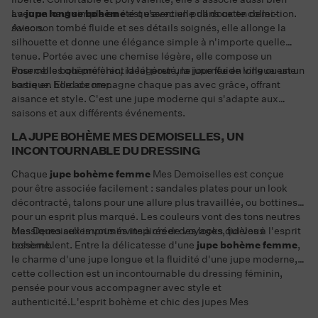
avec un haut simple en été qu'avec un pull doux en demi-
La
jupe longue bohème
est essentielle dans cette collection.
saison.
Avec son tombé fluide et ses détails soignés, elle allonge la
silhouette et donne une élégance simple à n'importe quelle
tenue. Portée avec une chemise légère, elle compose un
ensemble bohème chic, idéal pour une journée en ville ou une
Pour celles qui préfèrent la légèreté, la jupe fluide longue est un
sortie en bord de mer.
basique. Elle accompagne chaque pas avec grâce, offrant
aisance et style. C'est une jupe moderne qui s'adapte aux
saisons et aux différents événements.
LA JUPE BOHÈME MES DEMOISELLES, UN
INCONTOURNABLE DU DRESSING
Chaque
jupe bohème femme
Mes Demoiselles est conçue
pour être associée facilement : sandales plates pour un look
décontracté, talons pour une allure plus travaillée, ou bottines
pour un esprit plus marqué. Les couleurs vont des tons neutres
classiques aux imprimés inspirés de voyages, fidèles à l'esprit
Mes Demoiselles vous invite à créer des looks qui vous
bohème.
ressemblent. Entre la délicatesse d'une
jupe bohème femme
,
le charme d'une jupe longue et la fluidité d'une jupe moderne,
cette collection est un incontournable du dressing féminin,
pensée pour vous accompagner avec style et
authenticité.L'esprit bohème et chic des jupes Mes
Demoiselles