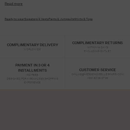
Read more
Ready to wear
Sweaters & Vests
Pants & Jumpsuits
Shirts & Tops
COMPLIMENTARY RETURNS
COMPLIMENTARY DELIVERY
WITHIN 14 DAYS
WORLDWIDE
EXCLUDING OUTLET
PAYMENT IN 3 OR 4
CUSTOMER SERVICE
INSTALLMENTS
ONLINE@MESDEMOISELLESPARIS.COM
NO FEES
+33 1 82 28 07 35
DESIGNED FOR A SEAMLESS SHOPPING
EXPERIENCE