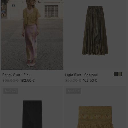
Parlou Skirt - Pink
Light Skirt - Charcoal
Regular
Sale
Regular
Sale
365,00 €
182,50 €
325,00 €
162,50 €
price
price
price
price
Sold out
Sold out