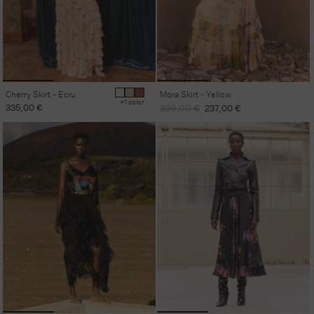
Cherry Skirt - Ecru
Mora Skirt - Yellow
+1 color
Regular
335,00 €
Regular
Sale
395,00 €
237,00 €
price
price
price