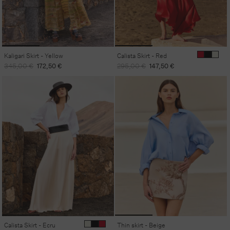
Kaligari Skirt - Yellow
Calista Skirt - Red
Regular
Sale
Regular
Sale
345,00 €
172,50 €
295,00 €
147,50 €
price
price
price
price
Calista Skirt - Ecru
Thin skirt - Beige