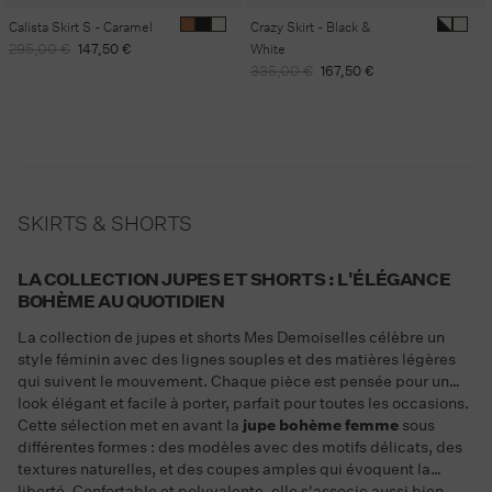
Calista Skirt S - Caramel
Crazy Skirt - Black &
Regular
Sale
295,00 €
147,50 €
White
price
price
Regular
Sale
335,00 €
167,50 €
price
price
SKIRTS & SHORTS
LA COLLECTION JUPES ET SHORTS : L'ÉLÉGANCE
BOHÈME AU QUOTIDIEN
La collection de jupes et shorts Mes Demoiselles célèbre un
style féminin avec des lignes souples et des matières légères
qui suivent le mouvement. Chaque pièce est pensée pour un
look élégant et facile à porter, parfait pour toutes les occasions.
Cette sélection met en avant la
jupe bohème femme
sous
différentes formes : des modèles avec des motifs délicats, des
textures naturelles, et des coupes amples qui évoquent la
liberté. Confortable et polyvalente, elle s'associe aussi bien