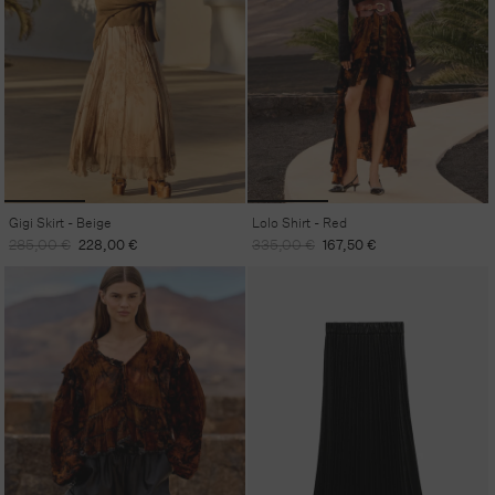
Gigi Skirt - Beige
Lolo Shirt - Red
Regular
Sale
Regular
Sale
285,00 €
228,00 €
335,00 €
167,50 €
price
price
price
price