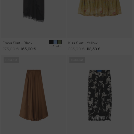
Eranu Skirt - Black
Kiss Skirt - Yellow
+1 color
Regular
Sale
Regular
Sale
275,00 €
165,00 €
225,00 €
112,50 €
price
price
price
price
Sold out
Sold out