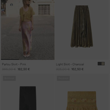
Parlou Skirt - Pink
Light Skirt - Charcoal
Regular
Sale
Regular
Sale
365,00 €
182,50 €
325,00 €
162,50 €
price
price
price
price
Sold out
Sold out