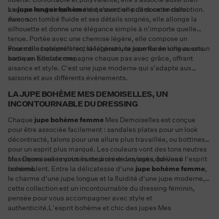
avec un haut simple en été qu'avec un pull doux en demi-
La
jupe longue bohème
est essentielle dans cette collection.
saison.
Avec son tombé fluide et ses détails soignés, elle allonge la
silhouette et donne une élégance simple à n'importe quelle
tenue. Portée avec une chemise légère, elle compose un
ensemble bohème chic, idéal pour une journée en ville ou une
Pour celles qui préfèrent la légèreté, la jupe fluide longue est un
sortie en bord de mer.
basique. Elle accompagne chaque pas avec grâce, offrant
aisance et style. C'est une jupe moderne qui s'adapte aux
saisons et aux différents événements.
LA JUPE BOHÈME MES DEMOISELLES, UN
INCONTOURNABLE DU DRESSING
Chaque
jupe bohème femme
Mes Demoiselles est conçue
pour être associée facilement : sandales plates pour un look
décontracté, talons pour une allure plus travaillée, ou bottines
pour un esprit plus marqué. Les couleurs vont des tons neutres
classiques aux imprimés inspirés de voyages, fidèles à l'esprit
Mes Demoiselles vous invite à créer des looks qui vous
bohème.
ressemblent. Entre la délicatesse d'une
jupe bohème femme
,
le charme d'une jupe longue et la fluidité d'une jupe moderne,
cette collection est un incontournable du dressing féminin,
pensée pour vous accompagner avec style et
authenticité.L'esprit bohème et chic des jupes Mes
Demoiselles