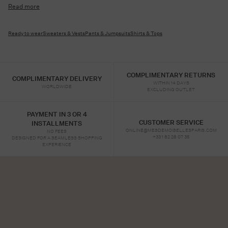
Read more
Ready to wear
Sweaters & Vests
Pants & Jumpsuits
Shirts & Tops
COMPLIMENTARY RETURNS
COMPLIMENTARY DELIVERY
WITHIN 14 DAYS
WORLDWIDE
EXCLUDING OUTLET
PAYMENT IN 3 OR 4
CUSTOMER SERVICE
INSTALLMENTS
ONLINE@MESDEMOISELLESPARIS.COM
NO FEES
+33 1 82 28 07 35
DESIGNED FOR A SEAMLESS SHOPPING
EXPERIENCE