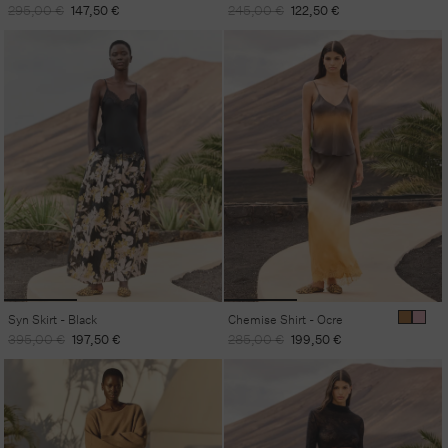
Regular
Sale
Regular
Sale
295,00 €
147,50 €
245,00 €
122,50 €
price
price
price
price
Syn Skirt - Black
Chemise Shirt - Ocre
Regular
Sale
Regular
Sale
395,00 €
197,50 €
285,00 €
199,50 €
price
price
price
price