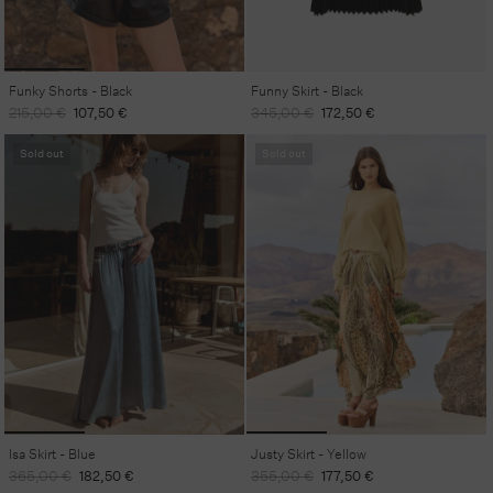
Funky Shorts - Black
Funny Skirt - Black
Regular
Sale
Regular
Sale
215,00 €
107,50 €
345,00 €
172,50 €
price
price
price
price
Sold out
Sold out
Isa Skirt - Blue
Justy Skirt - Yellow
Regular
Sale
Regular
Sale
365,00 €
182,50 €
355,00 €
177,50 €