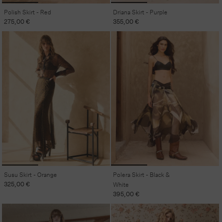
Polish Skirt - Red
Driana Skirt - Purple
Regular
275,00 €
Regular
355,00 €
price
price
Susu Skirt - Orange
Polera Skirt - Black &
Regular
325,00 €
White
price
Regular
395,00 €
price